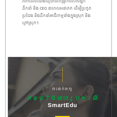
ភាពដែលយើងជឿថាជាតម្រូវការរបស់អ្នក
ដឹកនាំ និង CEO នាពេលអនាគត ដើម្បីប្រកួត
ប្រជែង និងដឹកនាំអាជីវកម្មទាំងក្នុងស្រុក និង
ក្រៅស្រុក។
ការដាក់ពាក្យ
កម្មវិធីអាហារូបករណ៍
SmartEdu