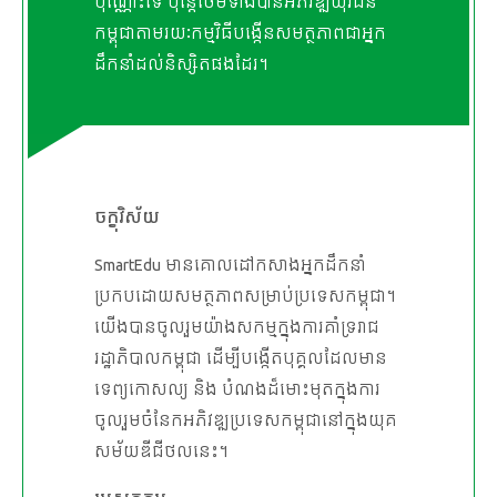
ប៉ុណ្ណោះទេ ប៉ុន្ដែថែមទាំងបានអភិវឌ្ឍយុវជន
កម្ពុជាតាមរយៈកម្មវិធីបង្កើនសមត្ថភាពជាអ្នក
ដឹកនាំដល់និស្សិតផងដែរ។
ចក្ខុវិស័យ
SmartEdu មានគោលដៅកសាងអ្នកដឹកនាំ
ប្រកបដោយសមត្ថភាពសម្រាប់ប្រទេសកម្ពុជា។
យើងបានចូលរួមយ៉ាងសកម្មក្នុងការគាំទ្ររាជ
រដ្ឋាភិបាលកម្ពុជា ដើម្បីបង្កើតបុគ្គលដែលមាន
ទេព្យកោសល្យ និង បំណងដ៏មោះមុតក្នុងការ
ចូលរួមចំនែកអភិវឌ្ឍប្រទេសកម្ពុជានៅក្នុងយុគ
សម័យឌីជីថលនេះ។