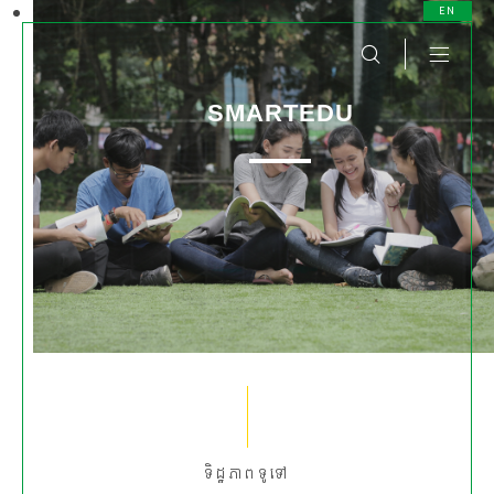
EN
SMARTEDU
ទិដ្ឋភាពទូទៅ