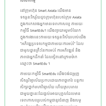
បេសកកម្ម
នៅក្រុមហ៊ុន Smart Axiata យើងមាន
ទស្សនៈវិស្ស័យដូចក្រុមហ៊ុនរបស់ក្រុម Axiata
ក្នុងការកសាងអ្នកមានទេពកោសល្យ តាមរយៈ
កម្មវិធី SmartEdu។ យើងព្យាយាមរួមចំណែក
ក្នុងការងារនេះតាមរយៈទស្សនៈវិស័យរបស់យើង
“អភិវឌ្ឍប្រទេសកម្ពុជាតាមរយៈការអប់រំ” ដែល
ជាមូលដ្ឋានគ្រឹះនៃការអប់រំ ការអភិវឌ្ឍន៍ និង
ភាពជាអ្នកដឹកនាំ ដែលស្ថិតនៅក្រោមម៉ាក
ឈ្មោះថា SmartEdu ។
តាមរយៈកម្មវិធី SmartEdu យើងចង់ជម្រុញ
សិស្សវិទ្យាល័យប្រកបដោយភាពឆ្លាតវៃ បន្ដការ
សិក្សាថ្នាក់មហាវិទ្យាល័យ ហើយស្របពេល
ជាមួយគ្នានេះដែរផ្ដល់អោយបុគ្គលដែលមាន
ទេពកោសល្យរបស់កម្ពុជានូវជំនាញ និងសម្ថ