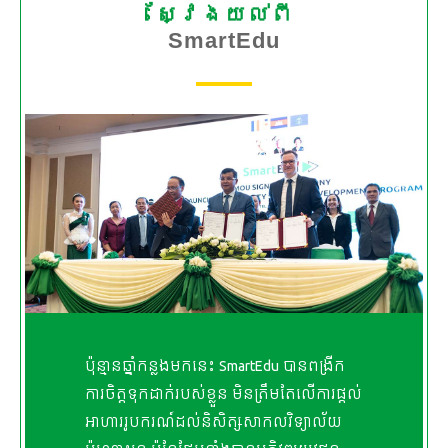
ស្វែងយល់ពី
SmartEdu
ប៉ុន្មានឆ្នាំកន្លងមកនេះ SmartEdu បានពង្រីក
ការចិត្តទុកដាក់របស់ខ្លួន មិនត្រឹមតែលើការផ្ដល់
អាហាររូបករណ៍ដល់និសិត្សសាកលវិទ្យាល័យ